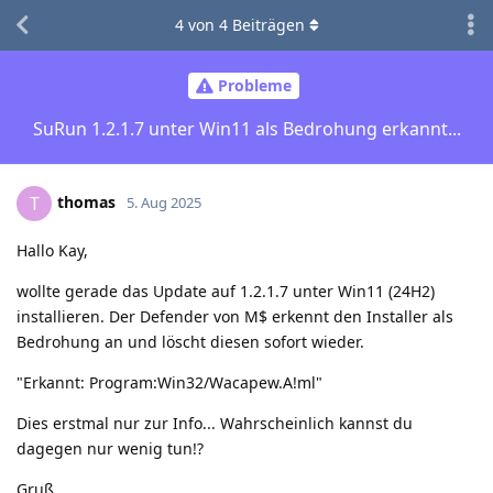
4
von
4
Beiträgen
Probleme
SuRun 1.2.1.7 unter Win11 als Bedrohung erkannt...
thomas
T
5. Aug 2025
Hallo Kay,
wollte gerade das Update auf 1.2.1.7 unter Win11 (24H2)
installieren. Der Defender von M$ erkennt den Installer als
Bedrohung an und löscht diesen sofort wieder.
"Erkannt: Program:Win32/Wacapew.A!ml"
Dies erstmal nur zur Info... Wahrscheinlich kannst du
dagegen nur wenig tun!?
Gruß