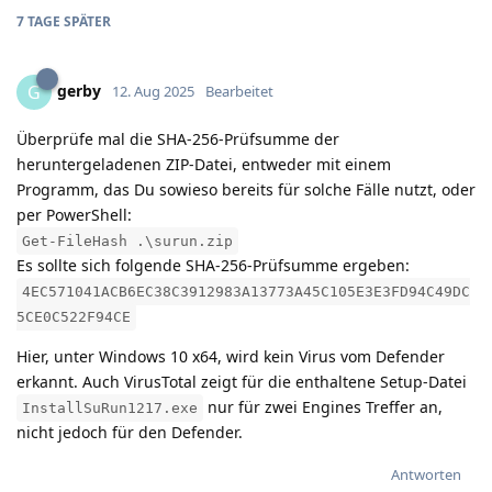
7 TAGE
SPÄTER
gerby
G
12. Aug 2025
Bearbeitet
Überprüfe mal die SHA-256-Prüfsumme der
heruntergeladenen ZIP-Datei, entweder mit einem
Programm, das Du sowieso bereits für solche Fälle nutzt, oder
per PowerShell:
Get-FileHash .\surun.zip
Es sollte sich folgende SHA-256-Prüfsumme ergeben:
4EC571041ACB6EC38C3912983A13773A45C105E3E3FD94C49DC
5CE0C522F94CE
Hier, unter Windows 10 x64, wird kein Virus vom Defender
erkannt. Auch VirusTotal zeigt für die enthaltene Setup-Datei
nur für zwei Engines Treffer an,
InstallSuRun1217.exe
nicht jedoch für den Defender.
Antworten